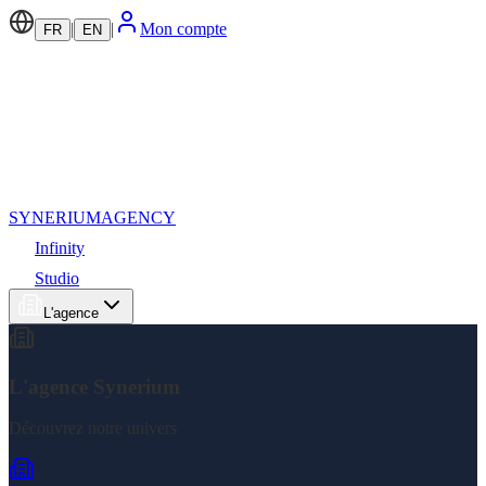
|
|
Mon compte
FR
EN
SYNERIUM
AGENCY
Infinity
Studio
L'agence
L'agence Synerium
Découvrez notre univers