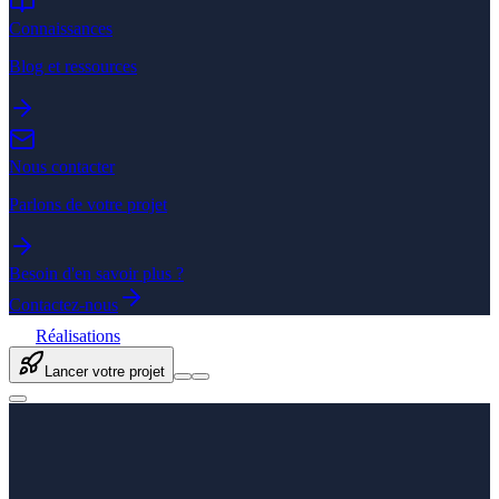
Connaissances
Blog et ressources
Nous contacter
Parlons de votre projet
Besoin d'en savoir plus ?
Contactez-nous
Réalisations
Lancer votre projet
Accueil
/
Expertises
/
Développement web
/
Création de sites
internet
/
WooCommerce