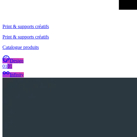
Print & supports créatifs
Print & supports créatifs
Catalogue produits
Design
01
01
Infinity