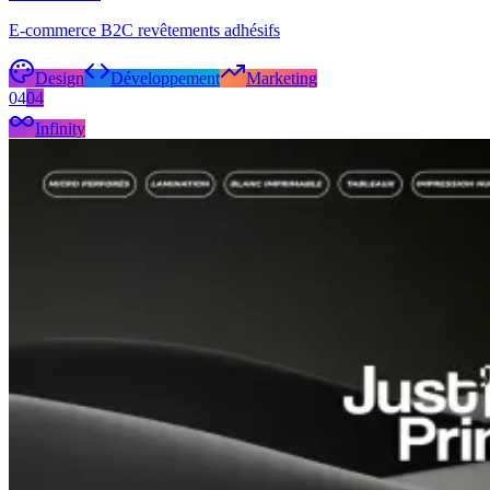
E-commerce B2C revêtements adhésifs
Design
Développement
Marketing
04
04
Infinity