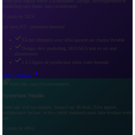
Votre pôle digital senior à la demande. Design, développement et
marketing sans limite, sans recrutement.
À partir de 742 €
par mois HT · paiement mensuel
Tâches illimitées avec délai garanti sur chaque livrable
Design, dev, marketing, SEO/SEA tout en un seul
abonnement
1 à 3 lignes de production selon votre formule
Activer Infinity
Votre site, sans l'investissement
Synerium
Studio
Votre site web sur-mesure, financé sur 36 mois. Zéro apport,
maintenance incluse, et des crédits mensuels pour faire évoluer votre
site.
À partir de 499 €