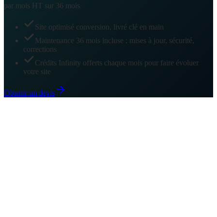
par mois HT sur 36 mois
Site optimisé conversion, livré clé en main
Maintenance 36 mois incluse : mises à jour, sécurité,
corrections
Crédits Infinity offerts chaque mois pour faire évoluer
votre site
Obtenir un devis
01