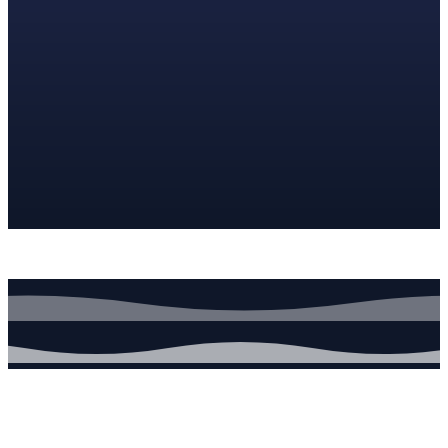
Synerion
L'assistant IA de Synerium
Bonjour, je suis Synerion. Posez-moi une question sur Synerium.