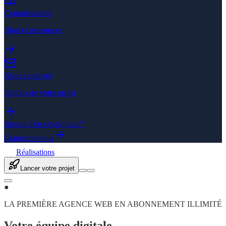
Connaissances
Blog et ressources
Nous contacter
Parlons de votre projet
Besoin d'en savoir plus ?
Contactez-nous
Réalisations
Lancer votre projet
●
LA PREMIÈRE AGENCE WEB EN ABONNEMENT ILLIMITÉ
Votre équipe digitale,
enfin illimitée.