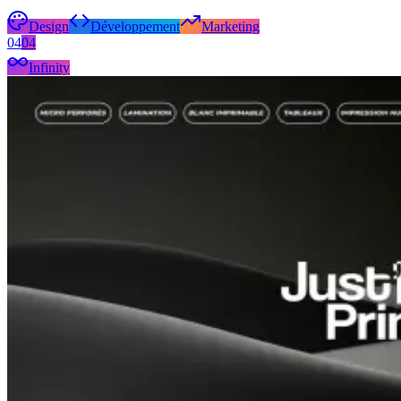
Design
Développement
Marketing
04
04
Infinity