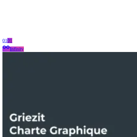
Tous
Infinity
Studio
Tous
Design
Dev
Marketing
SEO
01
01
Infinity