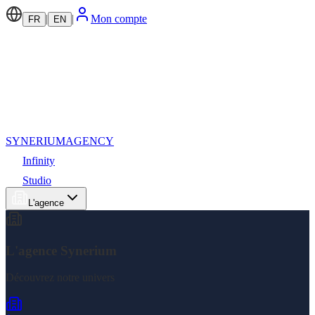
|
|
Mon compte
FR
EN
SYNERIUM
AGENCY
Infinity
Studio
L'agence
L'agence Synerium
Découvrez notre univers