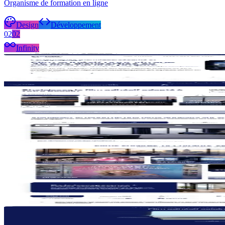
Organisme de formation en ligne
Design
Développement
02
02
Infinity