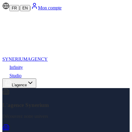
|
|
Mon compte
FR
EN
SYNERIUM
AGENCY
Infinity
Studio
L'agence
L'agence Synerium
Découvrez notre univers