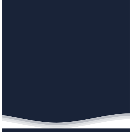
Actualités
Facturation électronique 2026 : le guide complet
pour PME
Facturation électronique obligatoire 1er septembre 2026 : calendrie
137 plateformes agréées, coûts réels, sanctions, pièges à éviter.
Guide indépendant PME.
22 minutes
Lire la connaissance