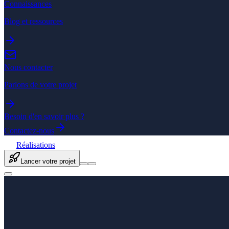
Connaissances
Blog et ressources
Nous contacter
Parlons de votre projet
Besoin d'en savoir plus ?
Contactez-nous
Réalisations
Lancer votre projet
Accueil
/
Expertises
/
Développement web
/
Maintenance site internet
/
Wo
La maintenance WordPress qui garde votre 