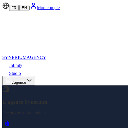
|
|
Mon compte
FR
EN
SYNERIUM
AGENCY
Infinity
Studio
L'agence
L'agence Synerium
Découvrez notre univers