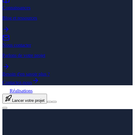
Connaissances
Blog et ressources
Nous contacter
Parlons de votre projet
Besoin d'en savoir plus ?
Contactez-nous
Réalisations
Lancer votre projet
Accueil
/
Expertises
/
Développement web
/
Création de site
/
Site vitrine
Création de site vitrine professionnel