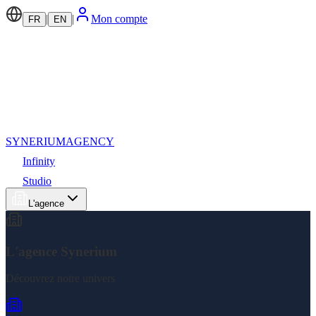
|
|
Mon compte
FR
EN
SYNERIUM
AGENCY
Infinity
Studio
L'agence
L'agence Synerium
Découvrez notre univers